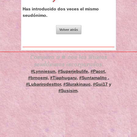
Has introducido dos veces el mismo
seudónimo.
Compara a # con los últimos
seudónimos incorporados:
#Lynniesun
,
#Superjebulife
,
#Pacot
,
#brnoemi
,
#Tiaphugaru
,
#Suntamalito
,
#Lubarirodesttor
,
#Slurakinauc
,
#Gui17
y
#Susisim
.