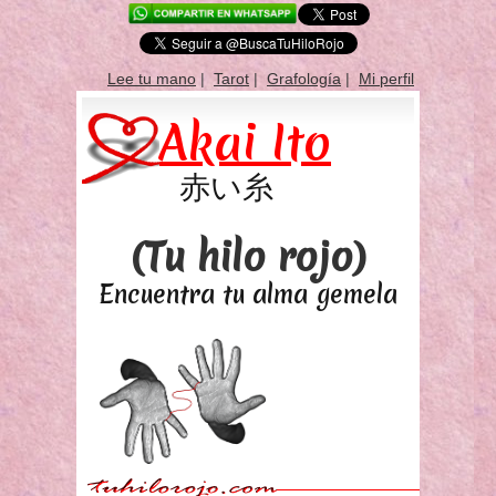
Lee tu mano
|
Tarot
|
Grafología
|
Mi perfil
Akai Ito
赤い糸
(Tu hilo rojo)
Encuentra tu alma gemela